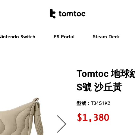
Nintendo Switch
PS Portal
Steam Deck
Tomtoc 地
S號
沙丘黃
型號：T34S1K2
$1,380