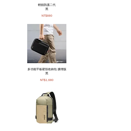
輕靚防護二代
黑
​NT$880
多功能平板硬殼收納包 擴增版
黑
NT$1,680