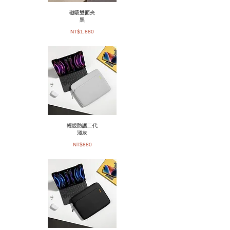
磁吸雙面夾
黑
NT$1,880
輕靚防護二代
淺灰
​NT$880