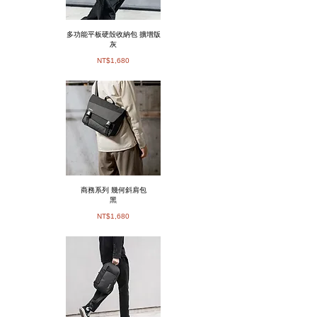
多功能平板硬殼收納包 擴增版
灰
NT$1,680
商務系列 幾何斜肩包
黑
NT$1,680