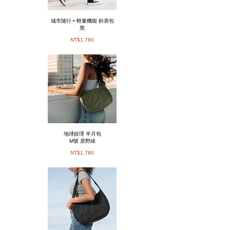
城市隨行 • 輕量機能 斜肩包
黑
​NT$1,780
地球紋理 半月包
M號 原野綠
NT$1,780