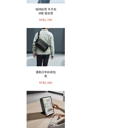
地球紋理 半月包
M號 熔岩黑
NT$1,780
通勤日常斜肩包
黑
NT$2,460