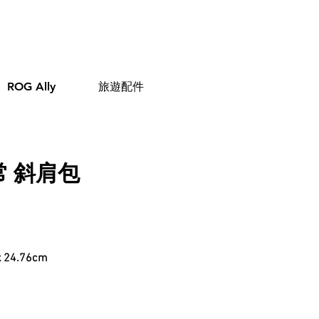
ROG Ally
旅遊配件
常
斜肩包
24.76
c
m