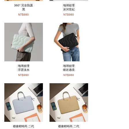
360° 完全防護
地球紋理
黑
冰河世紀
NT$880
NT$980
地球紋理
地球紋理
浮雲淡水
熔岩過境
NT$980
NT$980
都會輕時尚 二代
都會輕時尚 二代