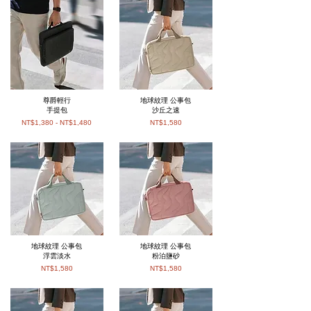
尊爵輕行
地球紋理 公事包
手提包
沙丘之速
NT$1,380 - NT$1,480
NT$1,580
地球紋理 公事包
地球紋理 公事包
浮雲淡水
粉泊鹽砂
NT$1,580
NT$1,580