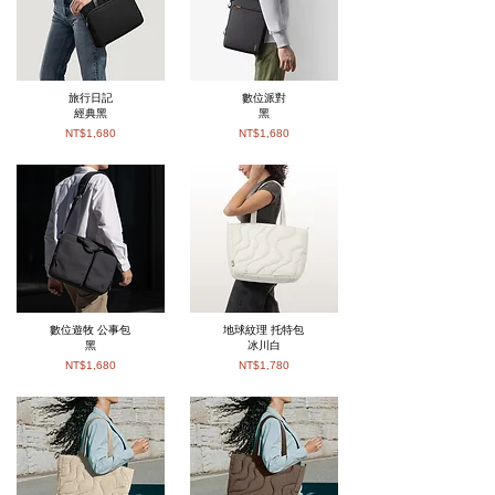
旅行日記
數位派對
經典黑
黑
NT$1,680
NT$1,680
數位遊牧 公事包
地球紋理 托特包
黑
冰川白
NT$1,680
NT$1,780