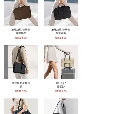
地球紋理 公事包
地球紋理 公事包
赤壤檀棕
熔岩過境
NT$1,580
NT$1,580
美式簡約肩背包
旅行日記
黑
暖柔沙
NT$1,380
NT$1,680