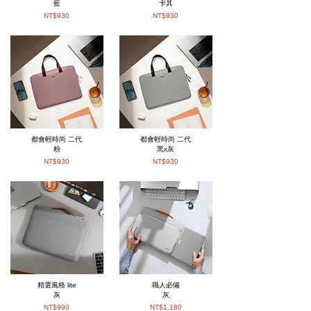
藍
卡其
NT$930
NT$930
都會輕時尚 二代
都會輕時尚 二代
粉
黑x灰
NT$930
NT$930
精選風格 lite
職人必備
灰
灰
NT$990
NT$1,180