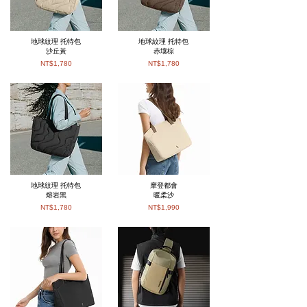
地球紋理 托特包
地球紋理 托特包
沙丘黃
赤壤棕
NT$1,780
NT$1,780
地球紋理 托特包
摩登都會
熔岩黑
暖柔沙
NT$1,780
NT$1,990