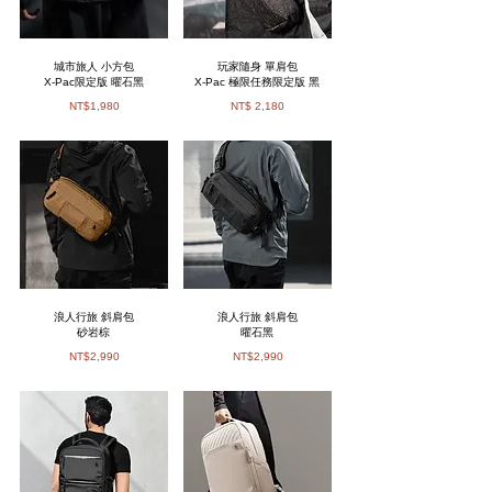
城市旅人 小方包
玩家隨身 單肩包
X-Pac限定版 曜石黑
X-Pac 極限任務限定版 黑
NT$1,980
NT$ 2,180
浪人行旅 斜肩包
浪人行旅 斜肩包
砂岩棕
曜石黑
NT$2,990
NT$2,990