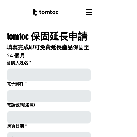
tomtoc 保固延長申請
填寫完成即可免費延長產品保固至 
24 個月
訂購人姓名
*
電子郵件
*
電話號碼(選填)
購買日期
*