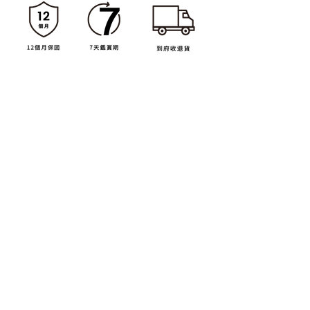
臺灣總代理
About us
關於我們
實體店面
保固政策
For Business
異業合作
大宗採購
行銷提案
班馬克國際有限公司 ｜ 統一編號：59243691